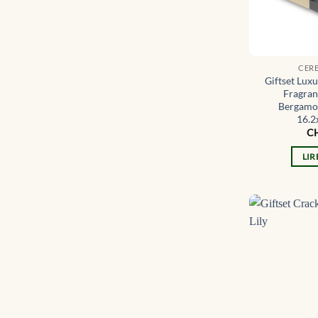
CER
Giftset Lu
Fragra
Bergamot
16.2
C
LIR