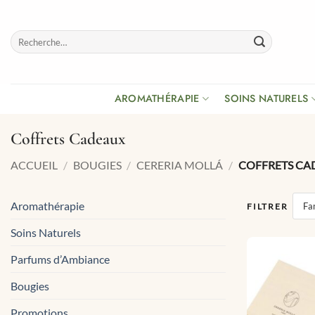
Passer
au
Recherche
contenu
pour :
AROMATHÉRAPIE
SOINS NATURELS
Coffrets Cadeaux
ACCUEIL
/
BOUGIES
/
CERERIA MOLLÁ
/
COFFRETS CA
Aromathérapie
Fam
FILTRER
Soins Naturels
Parfums d’Ambiance
Bougies
Promotions