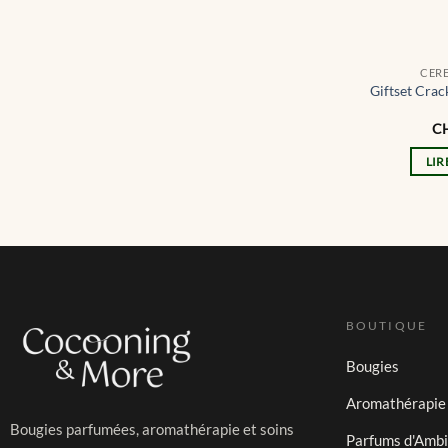
CER
Giftset Crac
C
LIR
BOUTIQUE
Bougies
Aromathérapie
Bougies parfumées, aromathérapie et soins
Parfums d'Amb