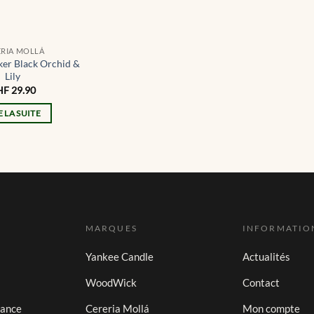
ERIA MOLLÁ
ker Black Orchid &
Lily
HF
29.90
E LA SUITE
MARQUES
INFORMATIO
Yankee Candle
Actualités
WoodWick
Contact
iance
Cereria Mollá
Mon compte