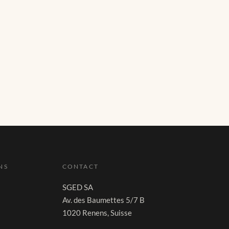
NS
CONTACT
SGED SA
Av. des Baumettes 5/7 B
1020 Renens, Suisse