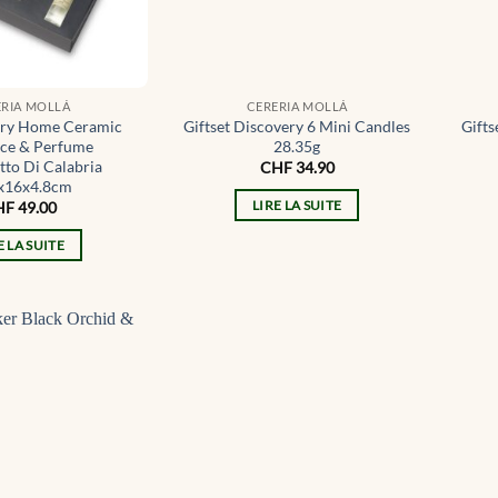
ERIA MOLLÁ
CERERIA MOLLÁ
xury Home Ceramic
Giftset Discovery 6 Mini Candles
Gifts
nce & Perfume
28.35g
to Di Calabria
CHF
34.90
x16x4.8cm
LIRE LA SUITE
HF
49.00
E LA SUITE