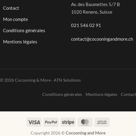
Av. des Baumettes 5/7 B
Contact
1020 Renens, Suisse
Mon compte
021 546 02 91
Conditions générales
contact@cocooningandmore.ch
Mentions légales
© 2026 Cocooning & More · ATN Solutions
Conditions générales
Mentions légales
Contact
Visa
PayPal
Stripe
MasterCard
Cash
On
Copyright 2026 ©
Cocooning and More
Delivery