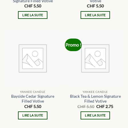
Signature Filled Votive
Votive
CHF
5.50
CHF
5.50
LIRE LA SUITE
LIRE LA SUITE
Promo !
YANKEE CANDLE
YANKEE CANDLE
Bayside Cedar Signature
Black Tea & Lemon Signature
Filled Votive
Filled Votive
Le
Le
CHF
5.50
CHF
5.50
CHF
2.75
prix
prix
initial
actuel
LIRE LA SUITE
LIRE LA SUITE
était :
est :
CHF 5.50.
CHF 2.7