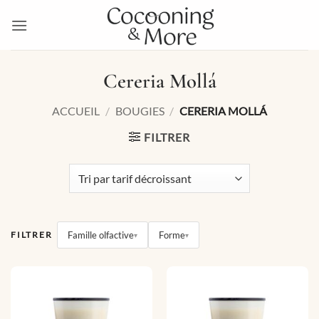
Passer
au
contenu
Cereria Mollá
ACCUEIL
/
BOUGIES
/
CERERIA MOLLÁ
FILTRER
Famille olfactive
Forme
FILTRER