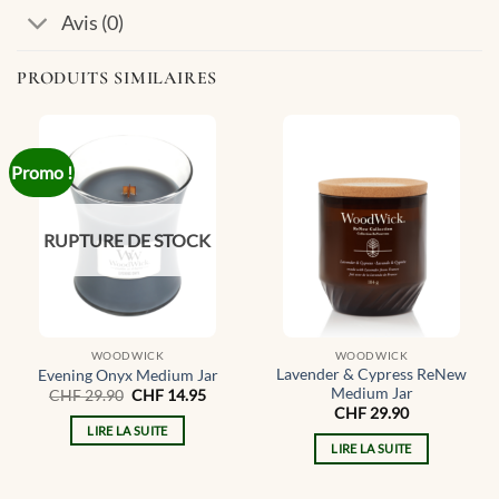
Avis (0)
PRODUITS SIMILAIRES
Promo !
RUPTURE DE STOCK
WOODWICK
WOODWICK
Lavender & Cypress ReNew
Evening Onyx Medium Jar
Medium Jar
Le
Le
CHF
29.90
CHF
14.95
prix
prix
CHF
29.90
initial
actuel
LIRE LA SUITE
était :
est :
LIRE LA SUITE
CHF 29.90.
CHF 14.95.