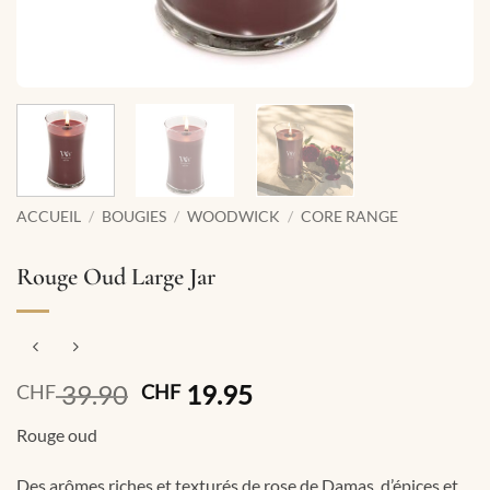
ACCUEIL
/
BOUGIES
/
WOODWICK
/
CORE RANGE
Rouge Oud Large Jar
Le
Le
39.90
19.95
CHF
CHF
prix
prix
Rouge oud
initial
actuel
était :
est :
Des arômes riches et texturés de rose de Damas, d’épices et