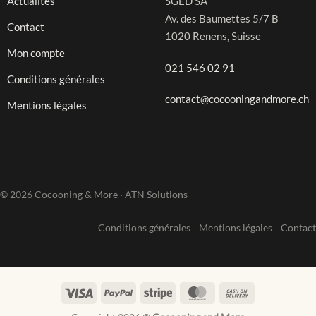
Actualités
SGED SA
Av. des Baumettes 5/7 B
Contact
1020 Renens, Suisse
Mon compte
021 546 02 91
Conditions générales
contact@cocooningandmore.ch
Mentions légales
© 2026 Cocooning & More · ATN Solutions
Conditions générales
Mentions légales
Contact
Visa
PayPal
Stripe
MasterCard
Cash
On