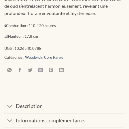
CHF 39.90.
CHF 19.95.
de oud s’entrelacent harmonieusement, révélant une
profondeur florale envoûtante et mystérieuse.
🕯
Combustion :
110-120 heures
📐
Hauteur :
17.8 cm
UGS :
10.26540.078E
Catégories :
Woodwick
,
Core Range
Description
Informations complémentaires