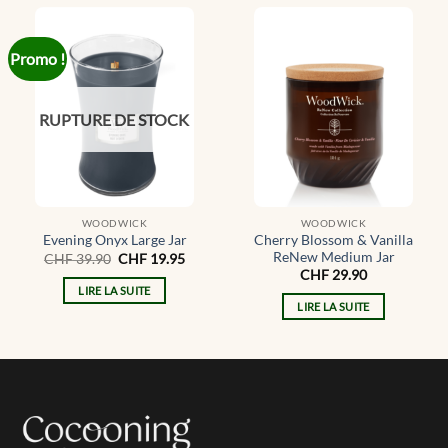
Promo !
RUPTURE DE STOCK
WOODWICK
WOODWICK
Cherry Blossom & Vanilla
Evening Onyx Large Jar
ReNew Medium Jar
Le
Le
CHF
39.90
CHF
19.95
prix
prix
CHF
29.90
initial
actuel
LIRE LA SUITE
était :
est :
LIRE LA SUITE
CHF 39.90.
CHF 19.95.