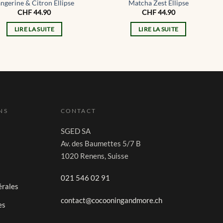
angerine & Citron Ellipse
Matcha Zest Ellipse
CHF
44.90
CHF
44.90
LIRE LA SUITE
LIRE LA SUITE
NS
CONTACT
SGED SA
Av. des Baumettes 5/7 B
1020 Renens, Suisse
021 546 02 91
érales
contact@cocooningandmore.ch
es