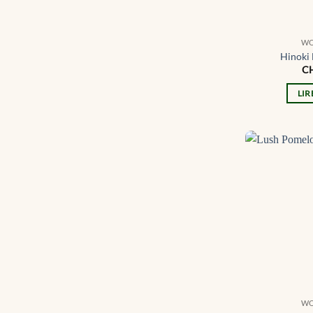
W
Hinoki 
C
LIR
W