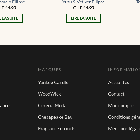
omelo Ellipse
Yuzu & Vetiver Ellipse
T
HF
44.90
CHF
44.90
E LA SUITE
LIRE LA SUITE
MARQUES
INFORMATIO
Yankee Candle
Actualités
WoodWick
Contact
iance
Cereria Mollá
Mon compte
Chesapeake Bay
Conditions gén
Fragrance du mois
Mentions légal