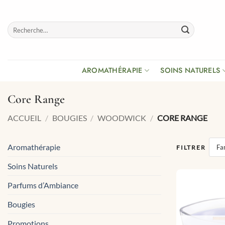
Passer
au
Recherche
contenu
pour :
AROMATHÉRAPIE
SOINS NATURELS
Core Range
ACCUEIL
/
BOUGIES
/
WOODWICK
/
CORE RANGE
Aromathérapie
Fam
FILTRER
Soins Naturels
Parfums d’Ambiance
Bougies
Promotions