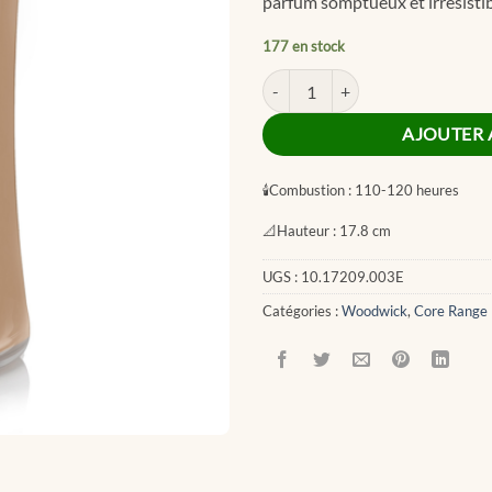
parfum somptueux et irrésistib
177 en stock
quantité de Cashmere Large Jar
AJOUTER 
🕯
Combustion :
110-120 heures
📐
Hauteur :
17.8 cm
UGS :
10.17209.003E
Catégories :
Woodwick
,
Core Range