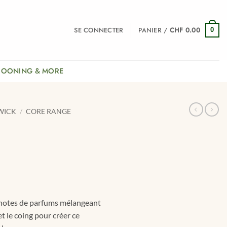
SE CONNECTER
PANIER /
CHF
0.00
0
COONING & MORE
WICK
/
CORE RANGE
notes de parfums mélangeant
et le coing pour créer ce