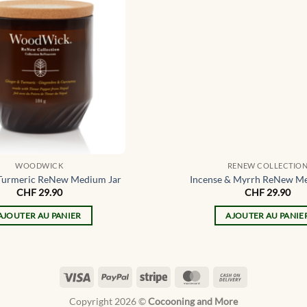
WOODWICK
RENEW COLLECTIO
 Turmeric ReNew Medium Jar
Incense & Myrrh ReNew Me
CHF
29.90
CHF
29.90
AJOUTER AU PANIER
AJOUTER AU PANIE
Visa
PayPal
Stripe
MasterCard
Cash
On
Copyright 2026 ©
Cocooning and More