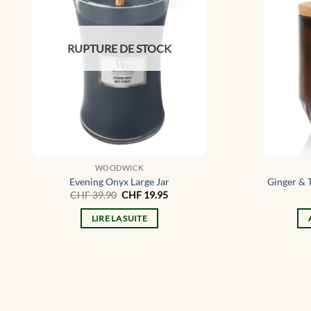
RUPTURE DE STOCK
WOODWICK
Evening Onyx Large Jar
Ginger &
Le
Le
CHF
39.90
CHF
19.95
prix
prix
initial
actuel
LIRE LA SUITE
était :
est :
CHF 39.90.
CHF 19.95.