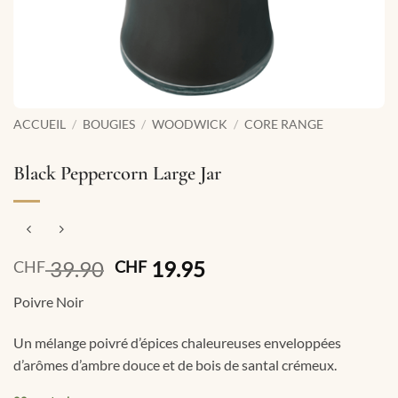
ACCUEIL
/
BOUGIES
/
WOODWICK
/
CORE RANGE
Black Peppercorn Large Jar
Le
Le
39.90
19.95
CHF
CHF
prix
prix
Poivre Noir
initial
actuel
était :
est :
Un mélange poivré d’épices chaleureuses enveloppées
CHF 39.90.
CHF 19.95.
d’arômes d’ambre douce et de bois de santal crémeux.