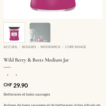
ACCUEIL
/
BOUGIES
/
WOODWICK
/
CORE RANGE
Wild Berry & Beets Medium Jar
29.90
CHF
Betteraves et baies sauvages
Arômes de baies sauvages et de betteraves riches infusés de