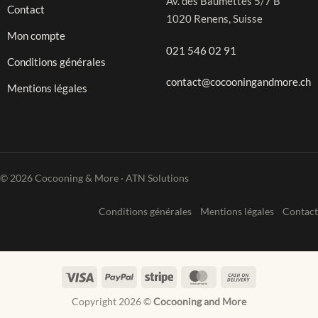
Av. des Baumettes 5/7 B
Contact
1020 Renens, Suisse
Mon compte
021 546 02 91
Conditions générales
contact@cocooningandmore.ch
Mentions légales
© 2026 Cocooning & More · ATN Solutions
Conditions générales
Mentions légales
Contact
Visa
PayPal
Stripe
MasterCard
Cash
On
Copyright 2026 ©
Cocooning and More
Delivery