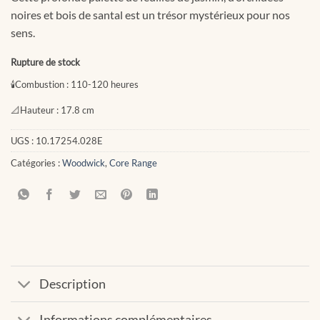
CHF 39.90.
CHF 19.95.
noires et bois de santal est un trésor mystérieux pour nos
sens.
Rupture de stock
🕯
Combustion :
110-120 heures
📐
Hauteur :
17.8 cm
UGS :
10.17254.028E
Catégories :
Woodwick
,
Core Range
Description
Informations complémentaires