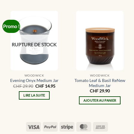
CHF 39.90.
CHF 19.95.
Promo !
RUPTURE DE STOCK
WOODWICK
WOODWICK
Tomato Leaf & Basil ReNew
Evening Onyx Medium Jar
Medium Jar
Le
Le
CHF
29.90
CHF
14.95
prix
prix
CHF
29.90
initial
actuel
LIRE LA SUITE
était :
est :
AJOUTER AU PANIER
CHF 29.90.
CHF 14.95.
Visa
PayPal
Stripe
MasterCard
Cash
On