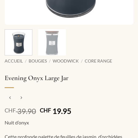
ACCUEIL
/
BOUGIES
/
WOODWICK
/
CORE RANGE
Evening Onyx Large Jar
Le
Le
39.90
19.95
CHF
CHF
prix
prix
Nuit d’onyx
initial
actuel
était :
est :
Cette profonde palette de feuilles de jasmin, d‘orchidées