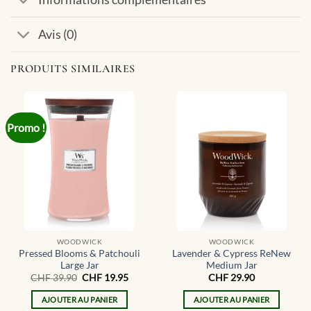
Avis (0)
PRODUITS SIMILAIRES
Promo !
WOODWICK
WOODWICK
Pressed Blooms & Patchouli
Lavender & Cypress ReNew
Large Jar
Medium Jar
Le
Le
CHF
39.90
CHF
19.95
CHF
29.90
prix
prix
initial
actuel
AJOUTER AU PANIER
AJOUTER AU PANIER
était :
est :