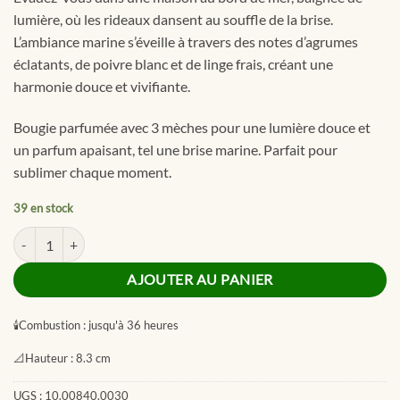
lumière, où les rideaux dansent au souffle de la brise.
L’ambiance marine s’éveille à travers des notes d’agrumes
éclatants, de poivre blanc et de linge frais, créant une
harmonie douce et vivifiante.
Bougie parfumée avec 3 mèches pour une lumière douce et
un parfum apaisant, tel une brise marine. Parfait pour
sublimer chaque moment.
39 en stock
quantité de Ocean Retreat 3-Wick Tumbler
AJOUTER AU PANIER
🕯
Combustion :
jusqu'à 36 heures
📐
Hauteur :
8.3 cm
UGS :
10.00840.0030