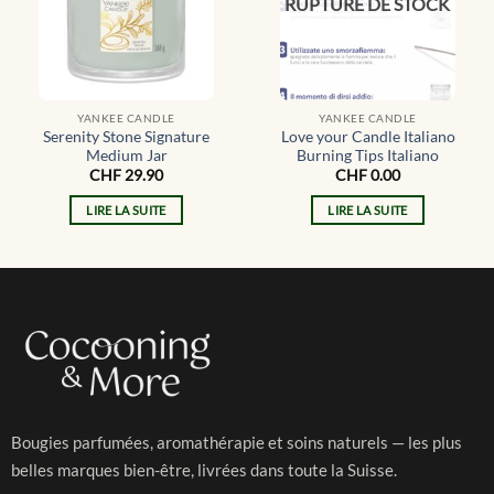
RUPTURE DE STOCK
YANKEE CANDLE
YANKEE CANDLE
Serenity Stone Signature
Love your Candle Italiano
Medium Jar
Burning Tips Italiano
CHF
29.90
CHF
0.00
LIRE LA SUITE
LIRE LA SUITE
Bougies parfumées, aromathérapie et soins naturels — les plus
belles marques bien-être, livrées dans toute la Suisse.