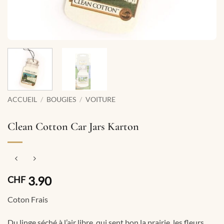
ACCUEIL
/
BOUGIES
/
VOITURE
Clean Cotton Car Jars Karton
3.90
CHF
Coton Frais
Du linge séché à l’air libre, qui sent bon la prairie, les fleurs