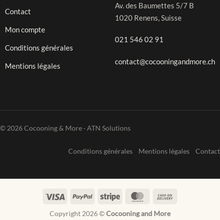
Av. des Baumettes 5/7 B
Contact
1020 Renens, Suisse
Mon compte
021 546 02 91
Conditions générales
contact@cocooningandmore.ch
Mentions légales
© 2026 Cocooning & More · ATN Solutions
Conditions générales
Mentions légales
Contact
Visa
PayPal
Stripe
MasterCard
Cash
On
Copyright 2026 ©
Cocooning and More
Delivery