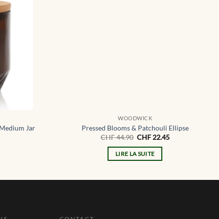
WOODWICK
 Medium Jar
Pressed Blooms & Patchouli Ellipse
Le
Le
CHF
44.90
CHF
22.45
prix
prix
initial
actuel
LIRE LA SUITE
était :
est :
CHF 44.90.
CHF 22.45.
NS
CONTACT