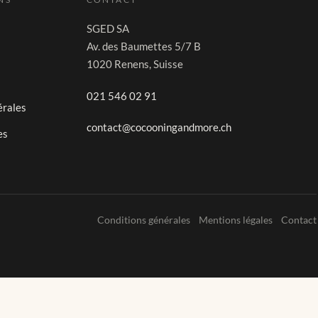
SGED SA
Av. des Baumettes 5/7 B
1020 Renens, Suisse
021 546 02 91
érales
contact@cocooningandmore.ch
es
Conditions générales
Mentions légales
Contact