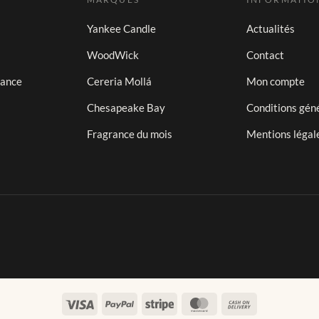
Yankee Candle
Actualités
WoodWick
Contact
iance
Cereria Mollá
Mon compte
Chesapeake Bay
Conditions gén
Fragrance du mois
Mentions légal
Visa
PayPal
Stripe
MasterCard
Cash
On