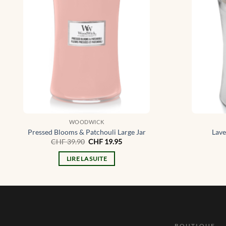
WOODWICK
Pressed Blooms & Patchouli Large Jar
Lave
Le
Le
CHF
39.90
CHF
19.95
prix
prix
initial
actuel
LIRE LA SUITE
était :
est :
CHF 39.90.
CHF 19.95.
BOUTIQUE