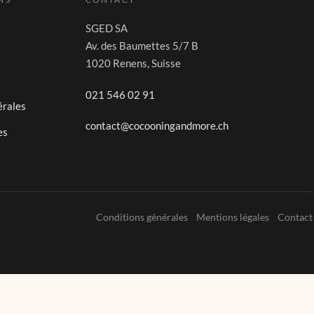
SGED SA
Av. des Baumettes 5/7 B
1020 Renens, Suisse
021 546 02 91
érales
contact@cocooningandmore.ch
es
Conditions générales
Mentions légales
Contact