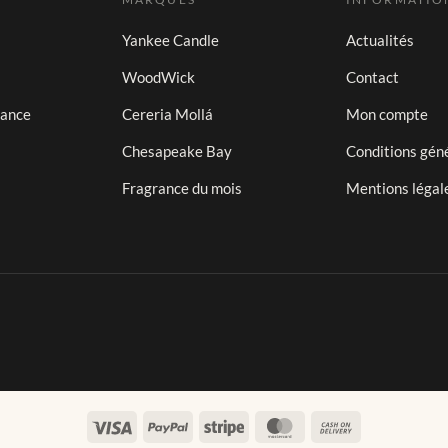
Yankee Candle
Actualités
WoodWick
Contact
iance
Cereria Mollá
Mon compte
Chesapeake Bay
Conditions gén
Fragrance du mois
Mentions légal
Visa
PayPal
Stripe
MasterCard
Cash
On