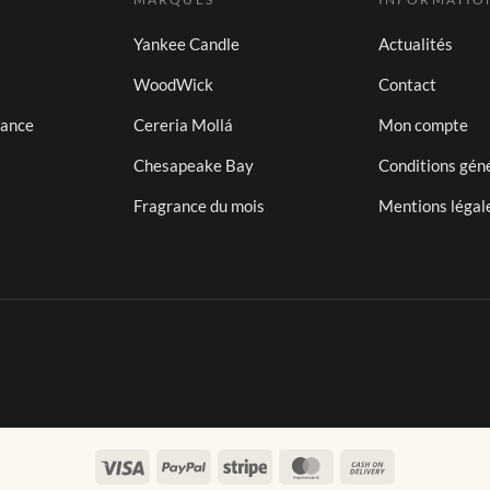
Yankee Candle
Actualités
WoodWick
Contact
iance
Cereria Mollá
Mon compte
Chesapeake Bay
Conditions gén
Fragrance du mois
Mentions légal
Visa
PayPal
Stripe
MasterCard
Cash
On