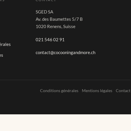
SGED SA
Av. des Baumettes 5/7 B
1020 Renens, Suisse
021 546 02 91
érales
contact@cocooningandmore.ch
es
Conditions générales
Mentions légales
Contact