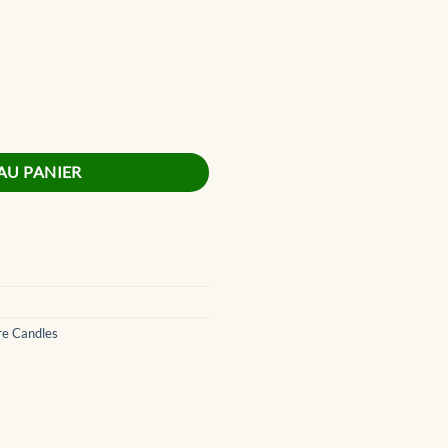
ture Medium Jar
AU PANIER
re Candles