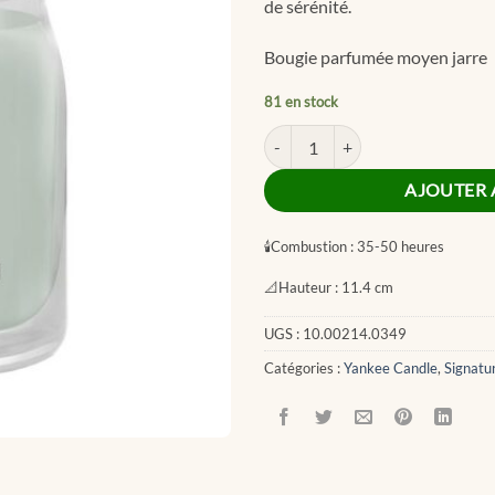
de sérénité.
Bougie parfumée moyen jarre
81 en stock
quantité de Serenity Stone Signa
AJOUTER 
🕯
Combustion :
35-50 heures
📐
Hauteur :
11.4 cm
UGS :
10.00214.0349
Catégories :
Yankee Candle
,
Signatu