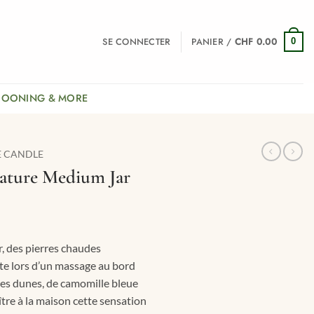
SE CONNECTER
PANIER /
CHF
0.00
0
COONING & MORE
E CANDLE
nature Medium Jar
r, des pierres chaudes
e lors d’un massage au bord
des dunes, de camomille bleue
tre à la maison cette sensation