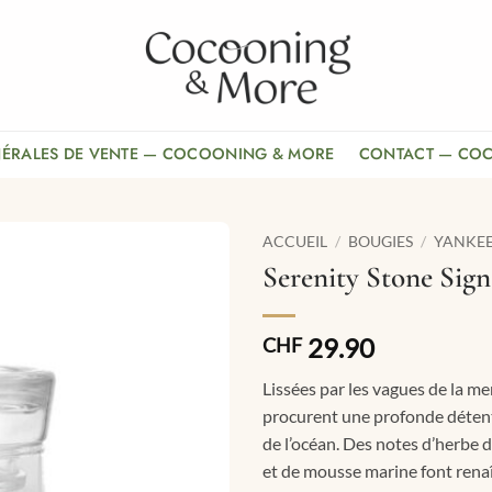
NÉRALES DE VENTE — COCOONING & MORE
CONTACT — CO
ACCUEIL
/
BOUGIES
/
YANKE
Serenity Stone Sig
29.90
CHF
Lissées par les vagues de la me
procurent une profonde détent
de l’océan. Des notes d’herbe 
et de mousse marine font renaî