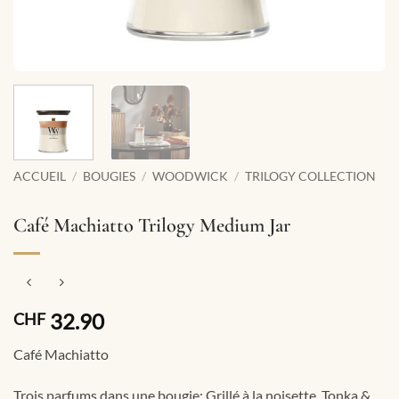
ACCUEIL
/
BOUGIES
/
WOODWICK
/
TRILOGY COLLECTION
Café Machiatto Trilogy Medium Jar
32.90
CHF
Café Machiatto
Trois parfums dans une bougie: Grillé à la noisette, Tonka &