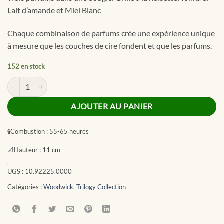
Lait d’amande et Miel Blanc
Chaque combinaison de parfums crée une expérience unique
à mesure que les couches de cire fondent et que les parfums.
152 en stock
quantité de Café Machiatto Trilogy Medium Jar
AJOUTER AU PANIER
🕯
Combustion :
55-65 heures
📐
Hauteur :
11 cm
UGS :
10.92225.0000
Catégories :
Woodwick
,
Trilogy Collection