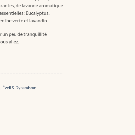
gorantes, de lavande aromatique
essentielles: Eucalyptus,
enthe verte et lavandin.
r un peu de tranquillité
ous allez.
e
,
Éveil & Dynamisme