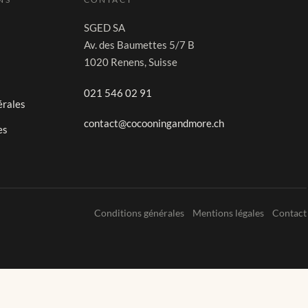
SGED SA
Av. des Baumettes 5/7 B
1020 Renens, Suisse
021 546 02 91
érales
contact@cocooningandmore.ch
es
Conditions générales
Mentions légales
Contact