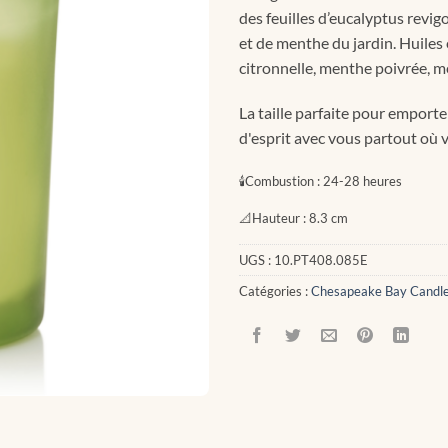
des feuilles d’eucalyptus revi
et de menthe du jardin. Huiles 
citronnelle, menthe poivrée, m
La taille parfaite pour emporte
d'esprit avec vous partout où v
🕯
Combustion :
24-28 heures
📐
Hauteur :
8.3 cm
UGS :
10.PT408.085E
Catégories :
Chesapeake Bay Candl