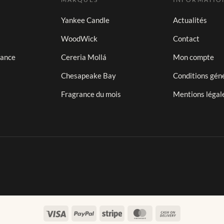
Yankee Candle
Actualités
WoodWick
Contact
iance
Cereria Mollá
Mon compte
Chesapeake Bay
Conditions gén
Fragrance du mois
Mentions légal
Visa
PayPal
Stripe
MasterCard
Cash
On