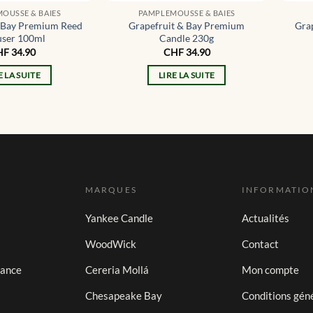
OUSSE & BAIES
PAMPLEMOUSSE & BAIES
& Bay Premium Reed
Grapefruit & Bay Premium
Gra
user 100ml
Candle 230g
HF
34.90
CHF
34.90
E LA SUITE
LIRE LA SUITE
MARQUES
INFORMATIO
Yankee Candle
Actualités
WoodWick
Contact
iance
Cereria Mollá
Mon compte
Chesapeake Bay
Conditions gén