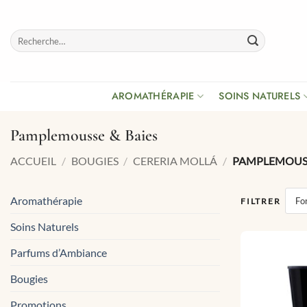
Passer
au
Recherche
contenu
pour :
AROMATHÉRAPIE
SOINS NATURELS
Pamplemousse & Baies
ACCUEIL
/
BOUGIES
/
CERERIA MOLLÁ
/
PAMPLEMOUSS
Aromathérapie
Fo
FILTRER
Soins Naturels
Parfums d’Ambiance
Bougies
Promotions