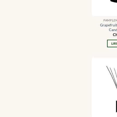
PAMPLEM
Grapefrui
Cand
C
LIR