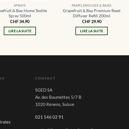
SPRAYS
PAMPLEMOUSSE & BAIES
pefruit & Bay Home Textile
Grapefruit & Bay Premium Reed
Spray 500ml
Diffuser Refill 200ml
CHF
34.90
CHF
29.90
LIRE LA SUITE
LIRE LA SUITE
NS
CONTACT
SGED SA
Av. des Baumettes 5/7 B
1020 Renens, Suisse
021 546 02 91
érales