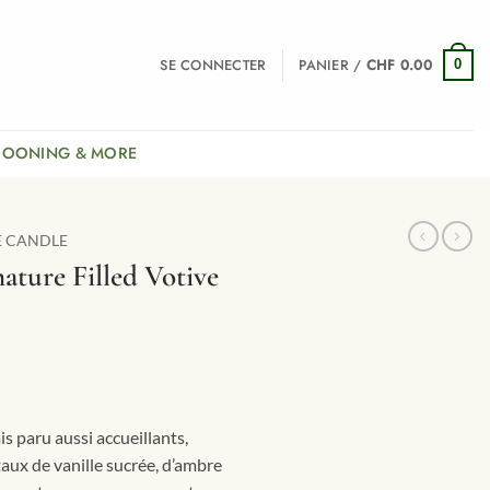
SE CONNECTER
PANIER /
CHF
0.00
0
COONING & MORE
E CANDLE
nature Filled Votive
e
ix
tuel
t :
is paru aussi accueillants,
HF 2.75.
taux de vanille sucrée, d’ambre