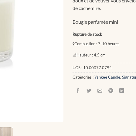
doux et de vétiver vous enve
de cachemire.
Bougie parfumée mini
Rupture de stock
🕯
Combustion :
7-10 heures
📐
Hauteur :
4.5 cm
UGS :
10.00077.0794
Catégories :
Yankee Candle
,
Signatu