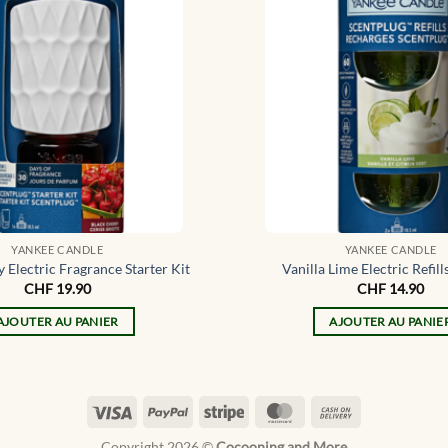
YANKEE CANDLE
YANKEE CANDLE
 Electric Fragrance Starter Kit
Vanilla Lime Electric Refills
CHF
19.90
CHF
14.90
AJOUTER AU PANIER
AJOUTER AU PANIE
Visa
PayPal
Stripe
MasterCard
Cash
On
Copyright 2026 ©
Cocooning and More