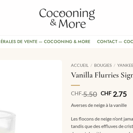
NÉRALES DE VENTE — COCOONING & MORE
CONTACT — CO
ACCUEIL
/
BOUGIES
/
YANKE
Vanilla Flurries Sig
Le
L
5.50
2.75
CHF
CHF
prix
pr
Averses de neige à la vanille
initial
ac
était :
es
Les flocons de neige n’ont jama
CHF 5.50.
C
tandis que des effluves de cris