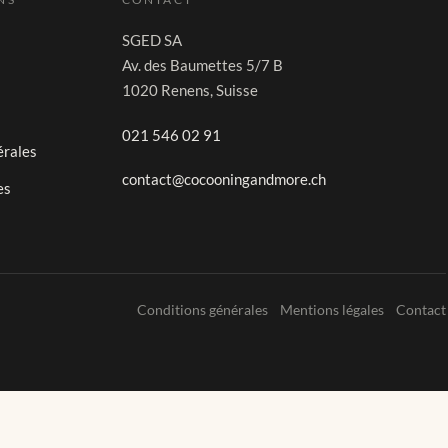
SGED SA
Av. des Baumettes 5/7 B
1020 Renens, Suisse
021 546 02 91
érales
contact@cocooningandmore.ch
es
Conditions générales
Mentions légales
Contact