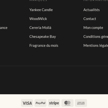
Yankee Candle
Actualités
WoodWick
Contact
iance
Cereria Mollá
Mon compte
Chesapeake Bay
Conditions gén
Fragrance du mois
Mentions légal
Visa
PayPal
Stripe
MasterCard
Cash
On