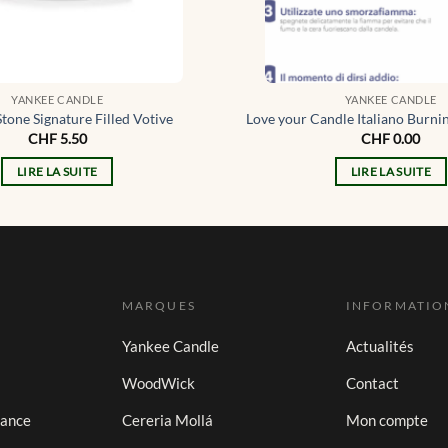
YANKEE CANDLE
YANKEE CANDLE
Stone Signature Filled Votive
Love your Candle Italiano Burnin
CHF
5.50
CHF
0.00
LIRE LA SUITE
LIRE LA SUITE
MARQUES
INFORMATIO
Yankee Candle
Actualités
WoodWick
Contact
iance
Cereria Mollá
Mon compte