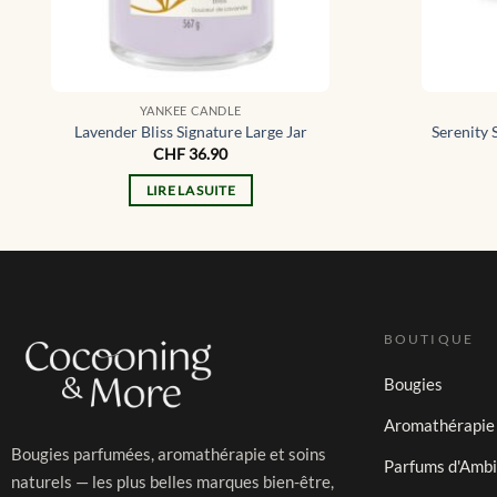
YANKEE CANDLE
Lavender Bliss Signature Large Jar
Serenity 
CHF
36.90
LIRE LA SUITE
BOUTIQUE
Bougies
Aromathérapie
Bougies parfumées, aromathérapie et soins
Parfums d'Amb
naturels — les plus belles marques bien-être,