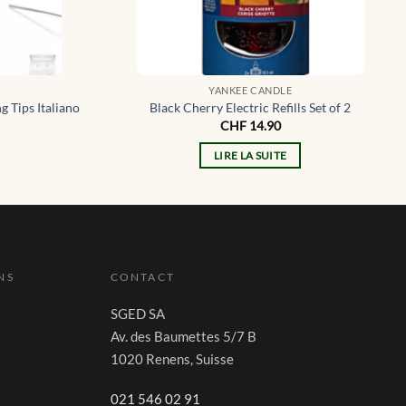
YANKEE CANDLE
g Tips Italiano
Black Cherry Electric Refills Set of 2
CHF
14.90
LIRE LA SUITE
NS
CONTACT
SGED SA
Av. des Baumettes 5/7 B
1020 Renens, Suisse
021 546 02 91