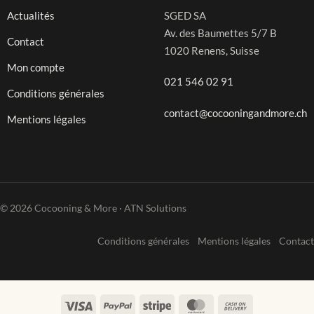
Actualités
SGED SA
Av. des Baumettes 5/7 B
Contact
1020 Renens, Suisse
Mon compte
021 546 02 91
Conditions générales
contact@cocooningandmore.ch
Mentions légales
© 2026 Cocooning & More · ATN Solutions
Conditions générales
Mentions légales
Contact
Visa
PayPal
Stripe
MasterCard
Cash