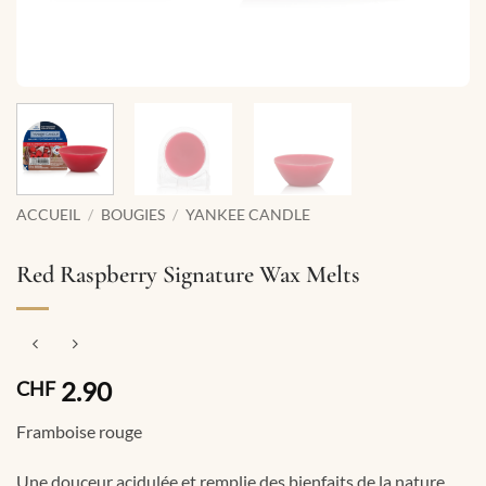
ACCUEIL
/
BOUGIES
/
YANKEE CANDLE
Red Raspberry Signature Wax Melts
2.90
CHF
Framboise rouge
Une douceur acidulée et remplie des bienfaits de la nature…