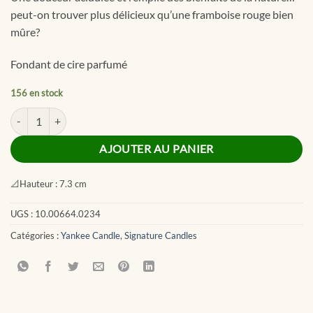
peut-on trouver plus délicieux qu’une framboise rouge bien
mûre?
Fondant de cire parfumé
156 en stock
quantité de Red Raspberry Signature Wax Melts
AJOUTER AU PANIER
📐
Hauteur :
7.3 cm
UGS :
10.00664.0234
Catégories :
Yankee Candle
,
Signature Candles