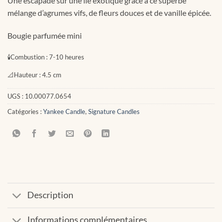
Une escapade sur une île exotique grâce à ce superbe
mélange d’agrumes vifs, de fleurs douces et de vanille épicée.
Bougie parfumée mini
🕯
Combustion :
7-10 heures
📐
Hauteur :
4.5 cm
UGS :
10.00077.0654
Catégories :
Yankee Candle
,
Signature Candles
Description
Informations complémentaires