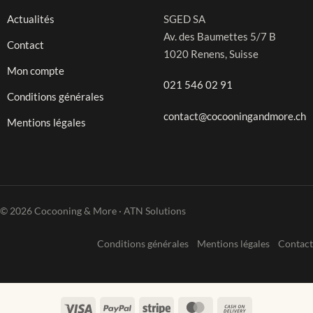
Actualités
SGED SA
Av. des Baumettes 5/7 B
Contact
1020 Renens, Suisse
Mon compte
021 546 02 91
Conditions générales
contact@cocooningandmore.ch
Mentions légales
© 2026 Cocooning & More · ATN Solutions
Conditions générales
Mentions légales
Contact
Visa
PayPal
Stripe
MasterCard
Cash