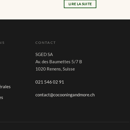
LIRE LA SUITE
NS
CONTACT
SGED SA
Av. des Baumettes 5/7 B
1020 Renens, Suisse
021 546 02 91
érales
contact@cocooningandmore.ch
es