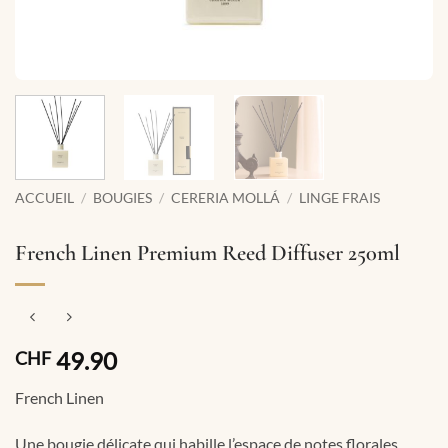
ACCUEIL
/
BOUGIES
/
CERERIA MOLLÁ
/
LINGE FRAIS
French Linen Premium Reed Diffuser 250ml
49.90
CHF
French Linen
Une bougie délicate qui habille l’espace de notes florales