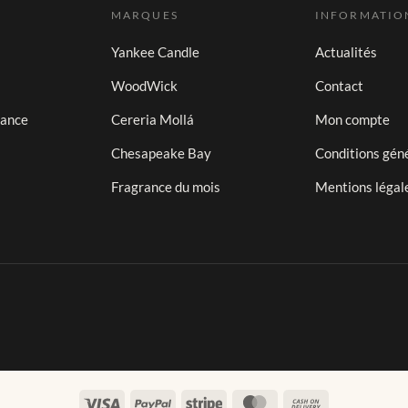
MARQUES
INFORMATIO
Yankee Candle
Actualités
WoodWick
Contact
iance
Cereria Mollá
Mon compte
Chesapeake Bay
Conditions gén
Fragrance du mois
Mentions légal
Visa
PayPal
Stripe
MasterCard
Cash