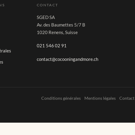
NS
CONTACT
SGED SA
Av. des Baumettes 5/7 B
1020 Renens, Suisse
021 546 02 91
érales
contact@cocooningandmore.ch
es
Conditions générales
Mentions légales
Contact