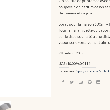
Un souffle de printemps avec 
coupées. Son parfum de lys et d
de lumière et de joie.
Spray pour la maison 500ml – Bi
Tourner la languette du vaporis
sur le tissu souhaité à une dis
vaporiser excessivement afin d'
📐
Hauteur :
23 cm
UGS :
10.00960.0114
Catégories :
Sprays
,
Cereria Mollá
,
O