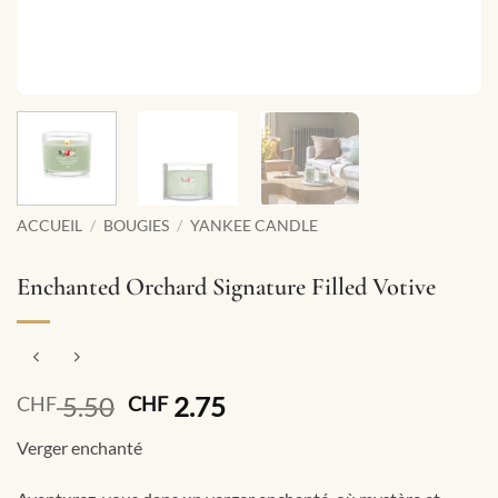
ACCUEIL
/
BOUGIES
/
YANKEE CANDLE
Enchanted Orchard Signature Filled Votive
Le
Le
5.50
2.75
CHF
CHF
prix
prix
Verger enchanté
initial
actuel
était :
est :