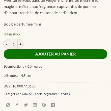
Aventurez-vous dans un verger enchanté, où mystère et
CHF 5.50.
CHF 2.75.
magie se mêlent aux fragrances captivantes de pomme
d’amour tranchée, de cassonade et d’abricot.
Bougie parfumée mini
33 en stock
quantité de Enchanted Orchard Signature Filled Votive
AJOUTER AU PANIER
🕯
Combustion :
7-10 heures
📐
Hauteur :
4.5 cm
UGS :
10.00077.0185
Catégories :
Yankee Candle
,
Signature Candles