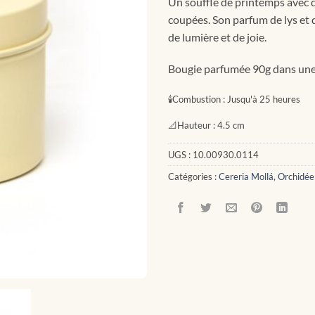
Un souffle de printemps avec 
coupées. Son parfum de lys et d
de lumière et de joie.
Bougie parfumée 90g dans une
🕯
Combustion :
Jusqu'à 25 heures
📐
Hauteur :
4.5 cm
UGS :
10.00930.0114
Catégories :
Cereria Mollá
,
Orchidée