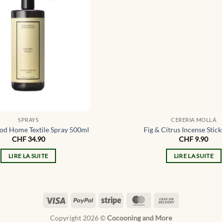
SPRAYS
CERERIA MOLLÁ
od Home Textile Spray 500ml
Fig & Citrus Incense Stic
CHF
34.90
CHF
9.90
LIRE LA SUITE
LIRE LA SUITE
Visa
PayPal
Stripe
MasterCard
Cash
On
Copyright 2026 ©
Cocooning and More