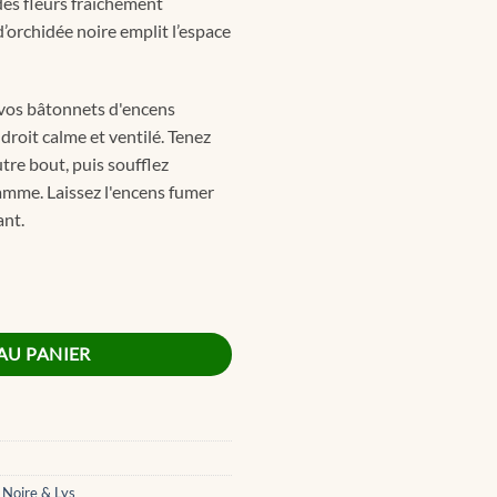
des fleurs fraîchement
’orchidée noire emplit l’espace
vos bâtonnets d'encens
roit calme et ventilé. Tenez
utre bout, puis soufflez
amme. Laissez l'encens fumer
ant.
ncense Sticks 23cm
AU PANIER
 Noire & Lys