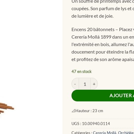
Un souffle de printemps avec 
coupées. Son parfum de lys et d
de lumière et de joie.
Encens 20 bâtonnets – Placez 
Cerería Mollá 1899 dans un end
l'extrémité en bois, allumez l'a
doucement pour éteindre la fl
et profitez de son arôme apais
47 en stock
quantité de Black Orchid & Lily I
AJOUTER 
📐
Hauteur :
23 cm
UGS :
10.00940.0114
Catégories :
Cereria Mollá
,
Orchidée