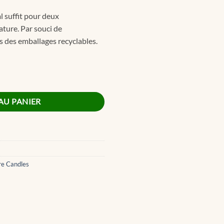
l suffit pour deux
ature. Par souci de
s des emballages recyclables.
e Reed Refill 200ml
AU PANIER
re Candles