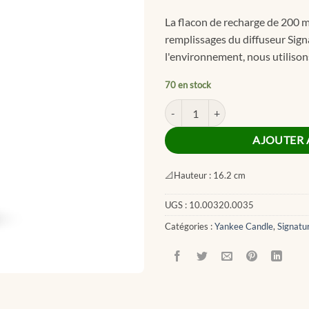
La flacon de recharge de 200 m
remplissages du diffuseur Sign
l'environnement, nous utilison
70 en stock
quantité de Black Cherry Signatur
AJOUTER 
📐
Hauteur :
16.2 cm
UGS :
10.00320.0035
Catégories :
Yankee Candle
,
Signatu