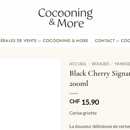
NÉRALES DE VENTE — COCOONING & MORE
CONTACT — CO
ACCUEIL
/
BOUGIES
/
YANKE
Black Cherry Signat
200ml
15.90
CHF
Cerise griotte
La douceur délicieuse de cerise