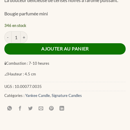
La douceur délicieuse de cerises noires à l’arôme puissant.
Bougie parfumée mini
346 en stock
quantité de Black Cherry Signature Filled Votive
AJOUTER AU PANIER
🕯
Combustion :
7-10 heures
📐
Hauteur :
4.5 cm
UGS :
10.00077.0035
Catégories :
Yankee Candle
,
Signature Candles