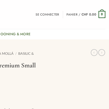
SE CONNECTER
PANIER /
CHF
0.00
0
COONING & MORE
A MOLLÁ
/
BASILIC &
Premium Small