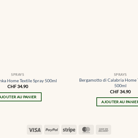
SPRAYS
SPRAYS
Bergamotto di Calabria Home T
onka Home Textile Spray 500ml
500ml
CHF
34.90
CHF
34.90
AJOUTER AU PANIER
AJOUTER AU PANIE
Visa
PayPal
Stripe
MasterCard
Cash
On