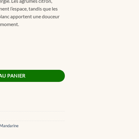
ergie. Les agrumes citron,
nent l’espace, tandis que les
 blanc apportent une douceur
e moment.
emium Small Candle 70g
AU PANIER
& Mandarine