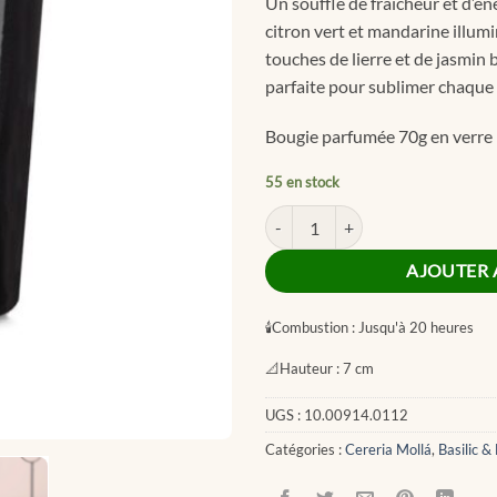
Un souffle de fraîcheur et d’én
citron vert et mandarine illumi
touches de lierre et de jasmin
parfaite pour sublimer chaqu
Bougie parfumée 70g en verre
55 en stock
quantité de Basil & Mandarin Pr
AJOUTER 
🕯
Combustion :
Jusqu'à 20 heures
📐
Hauteur :
7 cm
UGS :
10.00914.0112
Catégories :
Cereria Mollá
,
Basilic 