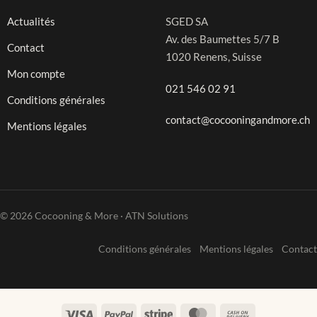
Actualités
SGED SA
Av. des Baumettes 5/7 B
Contact
1020 Renens, Suisse
Mon compte
021 546 02 91
Conditions générales
contact@cocooningandmore.ch
Mentions légales
© 2026 Cocooning & More · ATN Solutions
Conditions générales
Mentions légales
Contact
Visa
PayPal
Stripe
MasterCard
Cash