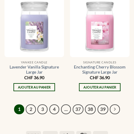
YANKEE CANDLE
SIGNATURE CANDLES
Lavender Vanilla Signature
Enchanting Cherry Blossom
Large Jar
Signature Large Jar
CHF
36.90
CHF
36.90
AJOUTER AU PANIER
AJOUTER AU PANIER
1
2
3
4
…
37
38
39