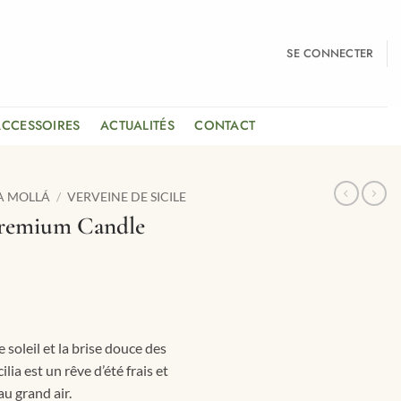
SE CONNECTER
ACCESSOIRES
ACTUALITÉS
CONTACT
A MOLLÁ
/
VERVEINE DE SICILE
 Premium Candle
 soleil et la brise douce des
ilia est un rêve d’été frais et
au grand air.