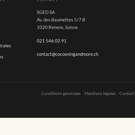
SGED SA
Av. des Baumettes 5/7 B
1020 Renens, Suisse
021 546 02 91
érales
contact@cocooningandmore.ch
es
Conditions générales
Mentions légales
Contact