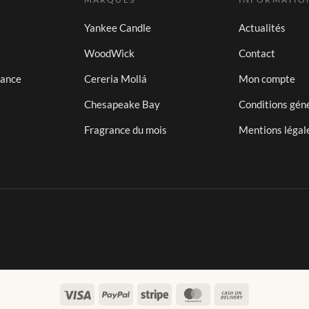
Yankee Candle
Actualités
WoodWick
Contact
iance
Cereria Mollá
Mon compte
Chesapeake Bay
Conditions gén
Fragrance du mois
Mentions légal
Visa
PayPal
Stripe
MasterCard
Cash
On