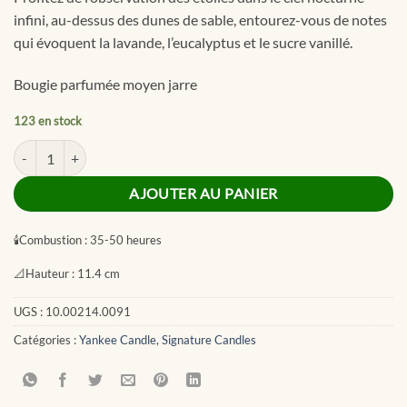
CHF 29.90.
CHF 14.95.
infini, au-dessus des dunes de sable, entourez-vous de notes
qui évoquent la lavande, l’eucalyptus et le sucre vanillé.
Bougie parfumée moyen jarre
123 en stock
quantité de Stargazing Signature Medium Jar
AJOUTER AU PANIER
🕯
Combustion :
35-50 heures
📐
Hauteur :
11.4 cm
UGS :
10.00214.0091
Catégories :
Yankee Candle
,
Signature Candles