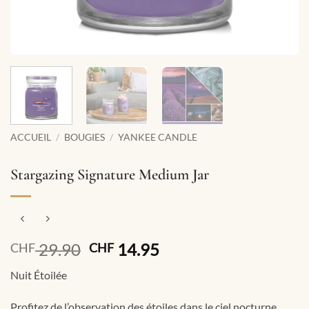
ACCUEIL
/
BOUGIES
/
YANKEE CANDLE
Stargazing Signature Medium Jar
Le
Le
29.90
14.95
CHF
CHF
prix
prix
Nuit Étoilée
initial
actuel
était :
est :
Profitez de l’observation des étoiles dans le ciel nocturne