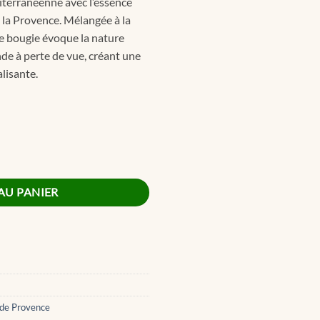
iterranéenne avec l’essence
de la Provence. Mélangée à la
tte bougie évoque la nature
de à perte de vue, créant une
lisante.
remium Small Candle 70g
AU PANIER
de Provence