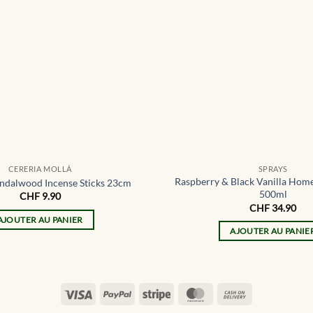
CERERIA MOLLÁ
SPRAYS
Raspberry & Black Vanilla Home
ndalwood Incense Sticks 23cm
500ml
CHF
9.90
CHF
34.90
AJOUTER AU PANIER
AJOUTER AU PANIE
Visa
PayPal
Stripe
MasterCard
Cash
On