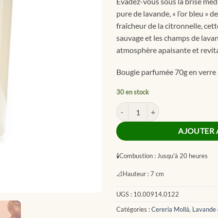
Évadez-vous sous la brise méd
pure de lavande, « l’or bleu » 
fraîcheur de la citronnelle, ce
sauvage et les champs de lavan
atmosphère apaisante et revita
Bougie parfumée 70g en verre
30 en stock
quantité de Provence Lavender P
AJOUTER 
🕯
Combustion :
Jusqu'à 20 heures
📐
Hauteur :
7 cm
UGS :
10.00914.0122
Catégories :
Cereria Mollá
,
Lavande 