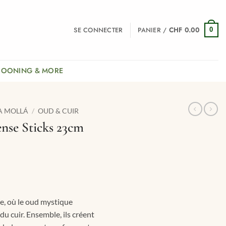
SE CONNECTER
PANIER /
CHF
0.00
0
COONING & MORE
A MOLLÁ
/
OUD & CUIR
nse Sticks 23cm
e, où le oud mystique
u cuir. Ensemble, ils créent