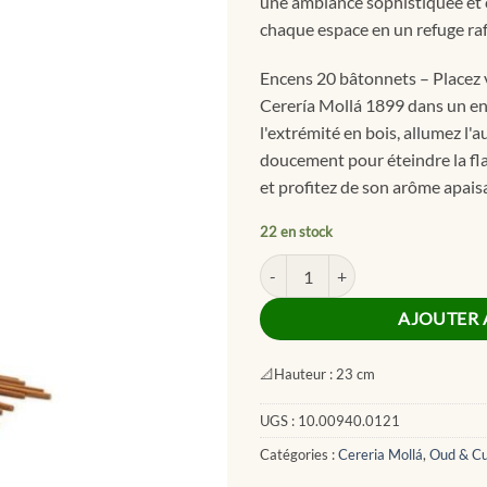
une ambiance sophistiquée et 
chaque espace en un refuge raf
Encens 20 bâtonnets – Placez 
Cerería Mollá 1899 dans un end
l'extrémité en bois, allumez l'a
doucement pour éteindre la fl
et profitez de son arôme apais
22 en stock
quantité de Oud & Leather Incens
AJOUTER 
📐
Hauteur :
23 cm
UGS :
10.00940.0121
Catégories :
Cereria Mollá
,
Oud & Cu