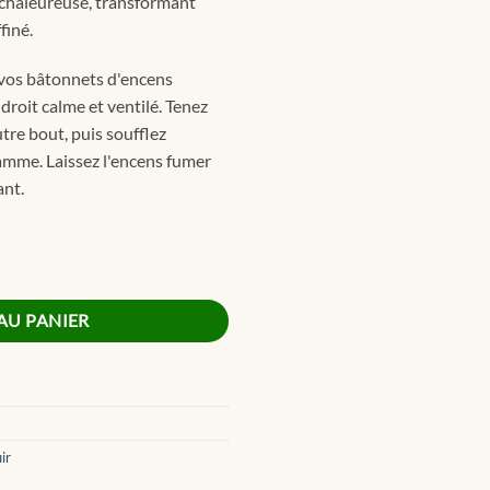
chaleureuse, transformant
finé.
vos bâtonnets d'encens
roit calme et ventilé. Tenez
utre bout, puis soufflez
amme. Laissez l'encens fumer
ant.
e Sticks 23cm
AU PANIER
ir