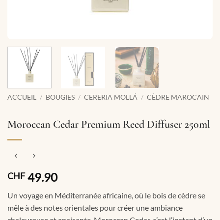
ACCUEIL
/
BOUGIES
/
CERERIA MOLLÁ
/
CÈDRE MAROCAIN
Moroccan Cedar Premium Reed Diffuser 250ml
49.90
CHF
Un voyage en Méditerranée africaine, où le bois de cèdre se
mêle à des notes orientales pour créer une ambiance
chaleureuse et apaisante. Moroccan Cedar, c’est l’instant d’un