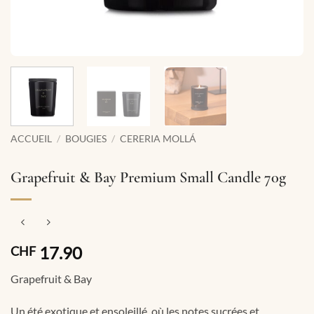
ACCUEIL
/
BOUGIES
/
CERERIA MOLLÁ
Grapefruit & Bay Premium Small Candle 70g
17.90
CHF
Grapefruit & Bay
Un été exotique et ensoleillé, où les notes sucrées et