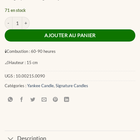
71 en stock
quantité de Desert Blooms Signature Large Jar
AJOUTER AU PANIER
🕯
Combustion :
60-90 heures
📐
Hauteur :
15 cm
UGS :
10.00215.0090
Catégories :
Yankee Candle
,
Signature Candles
Description