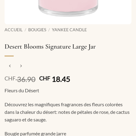
ACCUEIL
/
BOUGIES
/
YANKEE CANDLE
Desert Blooms Signature Large Jar
Le
Le
36.90
18.45
CHF
CHF
prix
prix
Fleurs du Désert
initial
actuel
était :
est :
Découvrez les magnifiques fragrances des fleurs colorées
CHF 36.90.
CHF 18.45.
dans la chaleur du désert: notes de pétales de rose, de cactus
saguaro et de sauge.
Bougie parfumée grande jarre