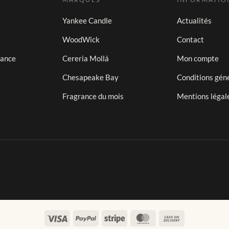
Yankee Candle
Actualités
WoodWick
Contact
iance
Cereria Mollá
Mon compte
Chesapeake Bay
Conditions gén
Fragrance du mois
Mentions légal
Visa
PayPal
Stripe
MasterCard
Cash
On