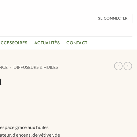
SE CONNECTER
ACCESSOIRES
ACTUALITÉS
CONTACT
NCE
/
DIFFUSEURS & HUILES
l
Le
prix
actuel
est :
 espace grâce aux huiles
0.
CHF 6.45.
teur, d’encens, de vétiver, de