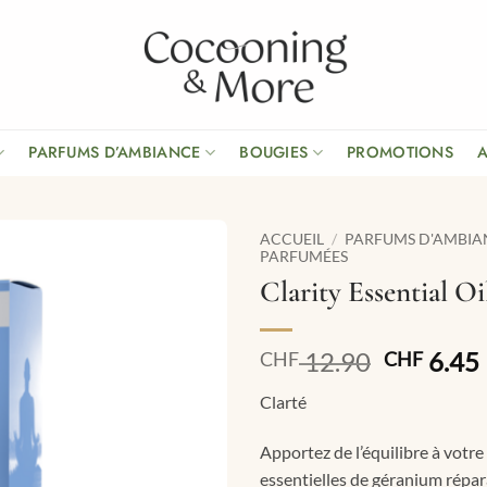
PARFUMS D’AMBIANCE
BOUGIES
PROMOTIONS
ACCUEIL
/
PARFUMS D'AMBIA
PARFUMÉES
Clarity Essential Oi
Le
12.90
6.45
CHF
CHF
prix
Clarté
initial
était :
Apportez de l’équilibre à votre
CHF 12.9
essentielles de géranium répara