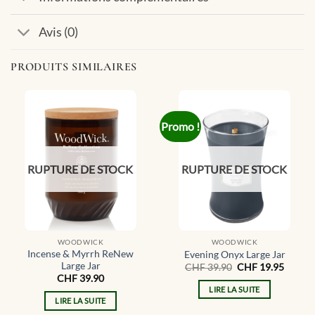
Avis (0)
PRODUITS SIMILAIRES
Promo !
RUPTURE DE STOCK
RUPTURE DE STOCK
WOODWICK
WOODWICK
Incense & Myrrh ReNew
Evening Onyx Large Jar
Large Jar
Le
Le
CHF
39.90
CHF
19.95
prix
prix
CHF
39.90
initial
actuel
LIRE LA SUITE
était :
est :
LIRE LA SUITE
CHF 39.90.
CHF 19