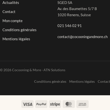
Actualités
SGED SA
Av. des Baumettes 5/7 B
Contact
1020 Renens, Suisse
Mon compte
021 546 02 91
Conditions générales
contact@cocooningandmore.ch
Mentions légales
© 2026 Cocooning & More · ATN Solutions
Conditions générales
Mentions légales
Contact
Visa
PayPal
Stripe
MasterCard
Cash
On