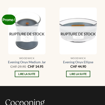
Promo !
RUPTURE DE STOCK
RUPTURE DE STOCK
WOODWICK
WOODWICK
Evening Onyx Medium Jar
Evening Onyx Ellipse
Le
Le
CHF
29.90
CHF
14.95
CHF
44.90
prix
prix
initial
actuel
LIRE LA SUITE
LIRE LA SUITE
était :
est :
CHF 29.90.
CHF 14.95.