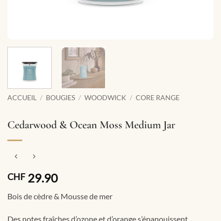
ACCUEIL
/
BOUGIES
/
WOODWICK
/
CORE RANGE
Cedarwood & Ocean Moss Medium Jar
29.90
CHF
Bois de cèdre & Mousse de mer
Des notes fraîches d’ozone et d’orange s’épanouissent,