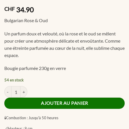
34.90
CHF
Bulgarian Rose & Oud
Un parfum doux et velouté, où la rose et le oud se mêlent
pour créer une atmosphère délicate et envoûtante. Comme
une étreinte parfumée au cœur de la nuit, elle sublime chaque
espace.
Bougie parfumée 230g en verre
54 en stock
quantité de Bulgarian Rose & Oud Premium Candle 230g
AJOUTER AU PANIER
🕯
Combustion :
Jusqu'à 50 heures
📐
Hauteur :
9 cm