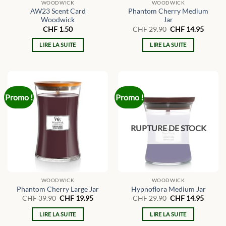
WOODWICK
WOODWICK
AW23 Scent Card
Phantom Cherry Medium
Woodwick
Jar
Le
Le
CHF
1.50
CHF
29.90
CHF
14.95
prix
prix
initial
actuel
LIRE LA SUITE
LIRE LA SUITE
était :
est :
CHF 29.90.
CHF 14
Promo !
Promo !
RUPTURE DE STOCK
WOODWICK
WOODWICK
Phantom Cherry Large Jar
Hypnoflora Medium Jar
Le
Le
Le
Le
CHF
39.90
CHF
19.95
CHF
29.90
CHF
14.95
prix
prix
prix
prix
initial
actuel
initial
actuel
LIRE LA SUITE
LIRE LA SUITE
était :
est :
était :
est :
CHF 39.90.
CHF 19.95.
CHF 29.90.
CHF 14