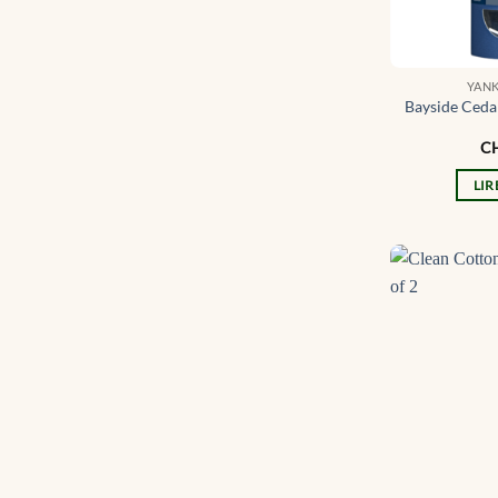
YAN
Bayside Cedar 
C
LIR