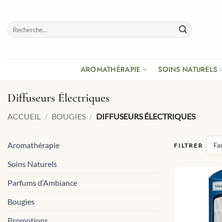
Passer
au
Recherche
contenu
pour :
AROMATHÉRAPIE
SOINS NATURELS
Diffuseurs Électriques
ACCUEIL
/
BOUGIES
/
DIFFUSEURS ÉLECTRIQUES
Aromathérapie
Fam
FILTRER
Soins Naturels
Parfums d’Ambiance
Bougies
Promotions