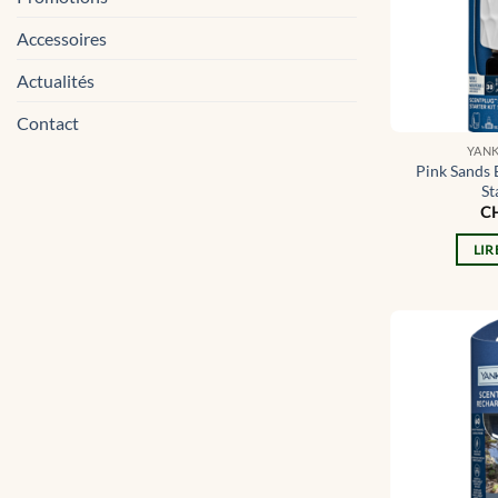
Accessoires
Actualités
Contact
YAN
Pink Sands 
St
C
LIR