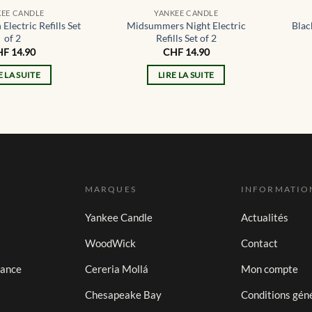
KEE CANDLE
YANKEE CANDLE
Electric Refills Set
Midsummers Night Electric
Blac
of 2
Refills Set of 2
HF
14.90
CHF
14.90
E LA SUITE
LIRE LA SUITE
MARQUES
INFORMATIO
Yankee Candle
Actualités
WoodWick
Contact
iance
Cereria Mollá
Mon compte
Chesapeake Bay
Conditions gén