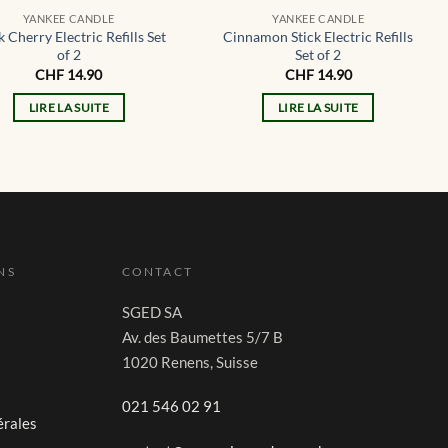
YANKEE CANDLE
YANKEE CANDLE
k Cherry Electric Refills Set
Cinnamon Stick Electric Refills
of 2
Set of 2
CHF
14.90
CHF
14.90
LIRE LA SUITE
LIRE LA SUITE
NS
CONTACT
SGED SA
Av. des Baumettes 5/7 B
1020 Renens, Suisse
021 546 02 91
érales